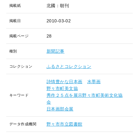
北國：朝刊
掲載紙
2010-03-02
掲載日
28
掲載ページ
新聞記事
種別
ふるさとコレクション
コレクション
詩情豊かな日本画
水墨画
野々市町美文協
秀作２５点を展示野々市町美術文化協
キーワード
会
日本画部会展
野々市市立図書館
データ作成機関