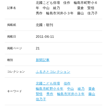
北國こども俳壇 佳作 輪島市町野小６
年 中山 綾乃 粟倉 賢悟
記事名
秀作 輪島市河井小３年 藤山 佳乃子
北國：朝刊
掲載紙
2011-06-11
掲載日
21
掲載ページ
新聞記事
種別
ふるさとコレクション
コレクション
北國こども俳壇
佳作
輪島市町野小６年
中山
綾乃
粟倉
キーワード
賢悟
秀作
輪島市河井小３年
藤山
佳乃子