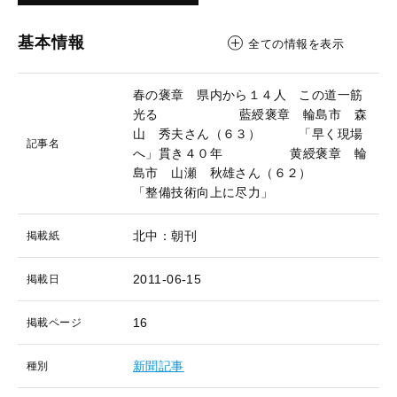
基本情報
全ての情報を表示
春の褒章 県内から１４人 この道一筋
光る 藍綬褒章 輪島市 森
山 秀夫さん（６３） 「早く現場
記事名
へ」貫き４０年 黄綬褒章 輪
島市 山瀬 秋雄さん（６２）
「整備技術向上に尽力」
北中：朝刊
掲載紙
2011-06-15
掲載日
16
掲載ページ
新聞記事
種別