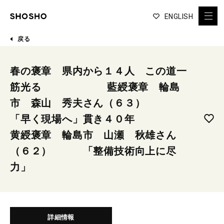
ENGLISH
戻る
春の褒章 県内から１４人 この道一
筋光る 藍綬褒章 輪島
市 森山 秀夫さん（６３）
「早く現場へ」貫き４０年
黄綬褒章 輪島市 山瀬 秋雄さん
（６２） 「整備技術向上に尽
力」
詳細情報