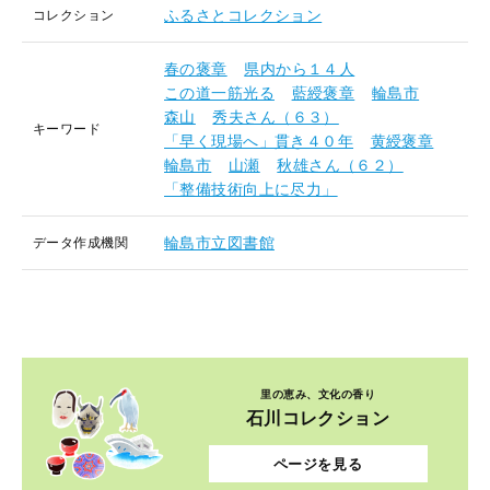
ふるさとコレクション
コレクション
春の褒章
県内から１４人
この道一筋光る
藍綬褒章
輪島市
森山
秀夫さん（６３）
キーワード
「早く現場へ」貫き４０年
黄綬褒章
輪島市
山瀬
秋雄さん（６２）
「整備技術向上に尽力」
輪島市立図書館
データ作成機関
里の恵み、文化の香り
石川コレクション
ページを見る