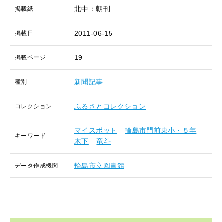
北中：朝刊
掲載紙
2011-06-15
掲載日
19
掲載ページ
新聞記事
種別
ふるさとコレクション
コレクション
マイスポット
輪島市門前東小・５年
キーワード
木下
竜斗
輪島市立図書館
データ作成機関