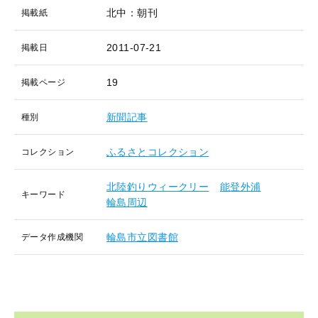
北中：朝刊
掲載紙
2011-07-21
掲載日
19
掲載ページ
新聞記事
種別
ふるさとコレクション
コレクション
北陸釣りウィークリー
能登外浦
キーワード
輪島周辺
輪島市立図書館
データ作成機関