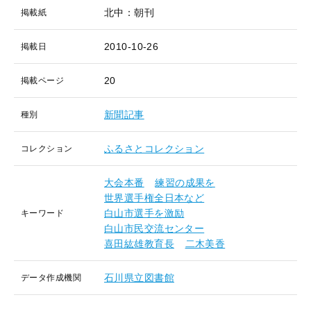
北中：朝刊
掲載紙
2010-10-26
掲載日
20
掲載ページ
新聞記事
種別
ふるさとコレクション
コレクション
大会本番
練習の成果を
世界選手権全日本など
白山市選手を激励
キーワード
白山市民交流センター
喜田紘雄教育長
二木美香
石川県立図書館
データ作成機関