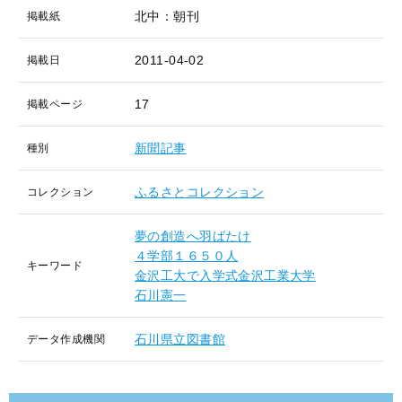
北中：朝刊
掲載紙
2011-04-02
掲載日
17
掲載ページ
新聞記事
種別
ふるさとコレクション
コレクション
夢の創造へ羽ばたけ
４学部１６５０人
キーワード
金沢工大で入学式金沢工業大学
石川憲一
石川県立図書館
データ作成機関