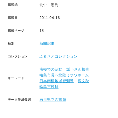
北中：朝刊
掲載紙
2011-04-16
掲載日
18
掲載ページ
新聞記事
種別
ふるさとコレクション
コレクション
南極での活動
坂下さん報告
輪島市長へ北陸ミサワホーム
キーワード
日本南極地域観測隊
梶文秋
輪島市役所
石川県立図書館
データ作成機関