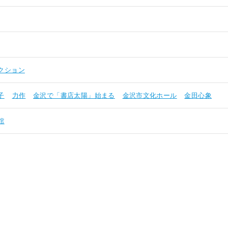
クション
子
力作
金沢で「書店太陽」始まる
金沢市文化ホール
金田心象
館