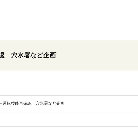
認 穴水署など企画
ー運転技能再確認 穴水署など企画