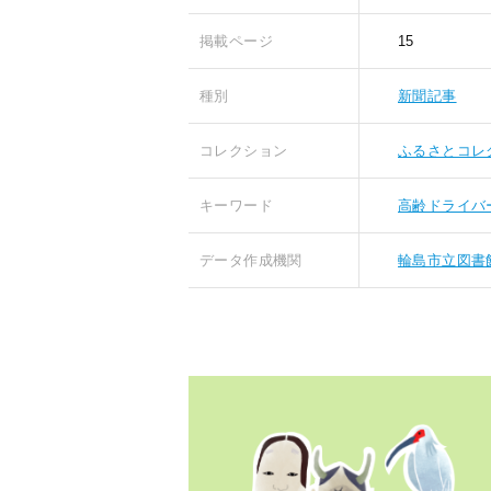
掲載ページ
15
種別
新聞記事
コレクション
ふるさとコレ
キーワード
高齢ドライバ
データ作成機関
輪島市立図書