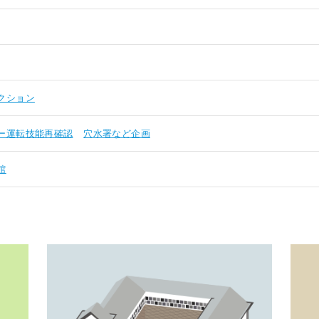
クション
ー運転技能再確認
穴水署など企画
館