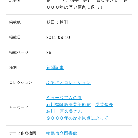
館 学芸係長 細川 喜久美さん ９
記事名
０００年の歴史原点に返って
朝日：朝刊
掲載紙
2011-09-10
掲載日
26
掲載ページ
新聞記事
種別
ふるさとコレクション
コレクション
ミュージアムの風
石川県輪島漆芸美術館
学芸係長
キーワード
細川
喜久美さん
９０００年の歴史原点に返って
輪島市立図書館
データ作成機関