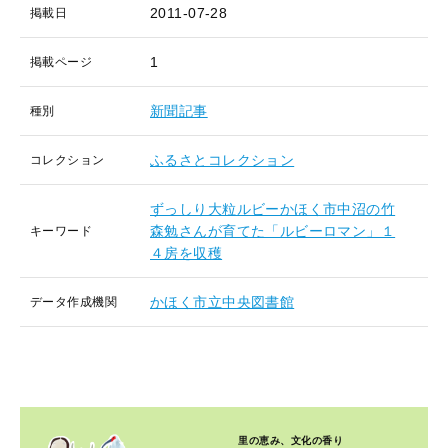
2011-07-28
掲載日
1
掲載ページ
新聞記事
種別
ふるさとコレクション
コレクション
ずっしり大粒ルビーかほく市中沼の竹
森勉さんが育てた「ルビーロマン」１
キーワード
４房を収穫
かほく市立中央図書館
データ作成機関
里の恵み、文化の香り