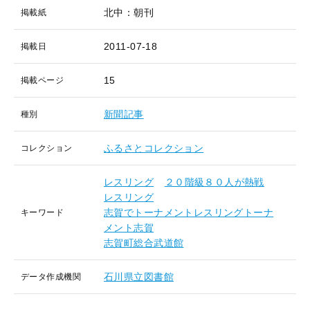
北中：朝刊
掲載紙
2011-07-18
掲載日
15
掲載ページ
新聞記事
種別
ふるさとコレクション
コレクション
レスリング
２０階級８０人が熱戦
レスリング
志賀でトーナメントレスリングトーナ
キーワード
メント志賀
志賀町総合武道館
石川県立図書館
データ作成機関