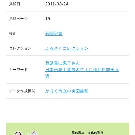
2011-08-24
掲載日
19
掲載ページ
新聞記事
種別
ふるさとコレクション
コレクション
奨励賞に鬼平さん
日本伝統工芸展木竹工に松井裕志氏入
キーワード
選
かほく市立中央図書館
データ作成機関
里の恵み、文化の香り