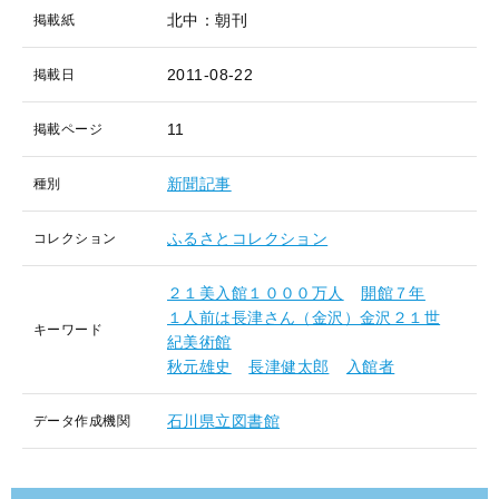
北中：朝刊
掲載紙
2011-08-22
掲載日
11
掲載ページ
新聞記事
種別
ふるさとコレクション
コレクション
２１美入館１０００万人
開館７年
１人前は長津さん（金沢）金沢２１世
キーワード
紀美術館
秋元雄史
長津健太郎
入館者
石川県立図書館
データ作成機関