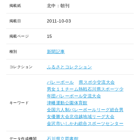
北中：朝刊
掲載紙
2011-10-03
掲載日
15
掲載ページ
新聞記事
種別
ふるさとコレクション
コレクション
バレーボール
県スポ少交流大会
男女１１チーム熱戦石川県スポーツ少
年団バレーボール交流大会
津幡運動公園体育館
キーワード
全国六人制バレーボールリーグ総合男
女優勝大会北信越地域リーグ大会
金沢市いしかわ総合スポーツセンター
石川県立図書館
データ作成機関