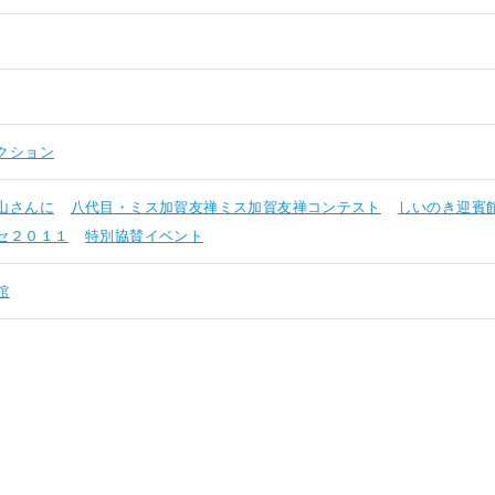
クション
山さんに
八代目・ミス加賀友禅ミス加賀友禅コンテスト
しいのき迎賓
セ２０１１
特別協賛イベント
館