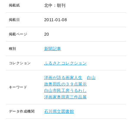
北中：朝刊
掲載紙
2011-01-08
掲載日
20
掲載ページ
新聞記事
種別
ふるさとコレクション
コレクション
洋画が語る画家人生
白山
故奥田氏の３９点展示
キーワード
白山市民工房うるわし
洋画家奥田憲三作品展
石川県立図書館
データ作成機関