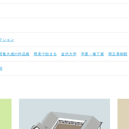
クション
習集大成の作品展
県美で始まる
金沢大学
卒業・修了展
県立美術館
館