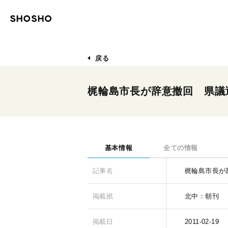
戻る
梶輪島市長が辞意撤回 県議
基本情報
全ての情報
記事名
梶輪島市長が
掲載紙
北中：朝刊
掲載日
2011-02-19