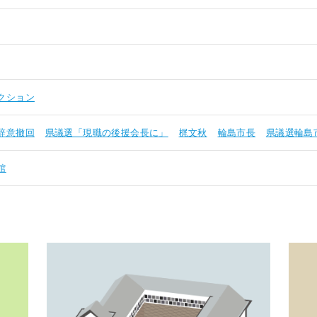
クション
辞意撤回
県議選「現職の後援会長に」
梶文秋
輪島市長
県議選輪島
館