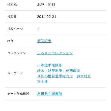
北中：朝刊
掲載紙
2011-02-21
掲載日
1
掲載ページ
新聞記事
種別
ふるさとコレクション
コレクション
日本選手権競歩
鈴木（能美出身）が初優勝
キーワード
８月の世界選手権内定
鈴木雄介
富士通
石川県立図書館
データ作成機関