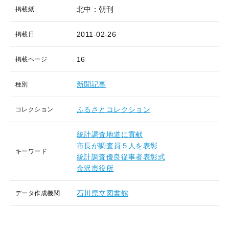
北中：朝刊
掲載紙
2011-02-26
掲載日
16
掲載ページ
新聞記事
種別
ふるさとコレクション
コレクション
統計調査地道に貢献
市長が調査員５人を表彰
キーワード
統計調査優良従事者表彰式
金沢市役所
石川県立図書館
データ作成機関