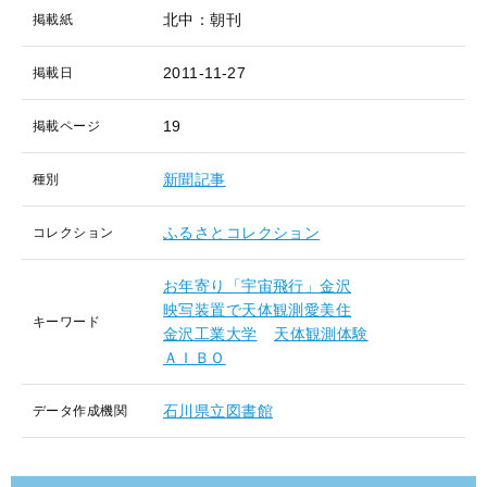
北中：朝刊
掲載紙
2011-11-27
掲載日
19
掲載ページ
新聞記事
種別
ふるさとコレクション
コレクション
お年寄り「宇宙飛行」金沢
映写装置で天体観測愛美住
キーワード
金沢工業大学
天体観測体験
ＡＩＢＯ
石川県立図書館
データ作成機関