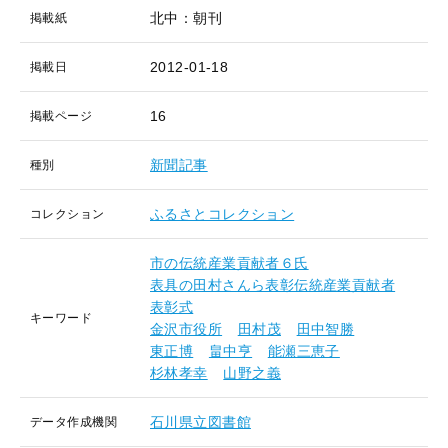
北中：朝刊
掲載紙
2012-01-18
掲載日
16
掲載ページ
新聞記事
種別
ふるさとコレクション
コレクション
市の伝統産業貢献者６氏
表具の田村さんら表彰伝統産業貢献者
表彰式
キーワード
金沢市役所
田村茂
田中智勝
東正博
畠中亨
能瀬三恵子
杉林孝幸
山野之義
石川県立図書館
データ作成機関