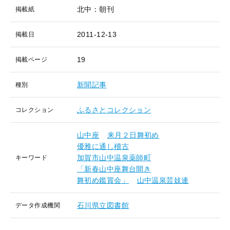
北中：朝刊
掲載紙
2011-12-13
掲載日
19
掲載ページ
新聞記事
種別
ふるさとコレクション
コレクション
山中座
来月２日舞初め
優雅に通し稽古
加賀市山中温泉薬師町
キーワード
「新春山中座舞台開き
舞初め鑑賞会」
山中温泉芸妓連
石川県立図書館
データ作成機関