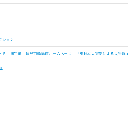
クション
ＨＰに測定値
輪島市輪島市ホームページ
「東日本大震災による災害廃
館