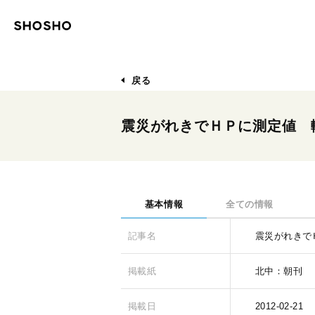
戻る
震災がれきでＨＰに測定値 
基本情報
全ての情報
記事名
震災がれきで
掲載紙
北中：朝刊
掲載日
2012-02-21