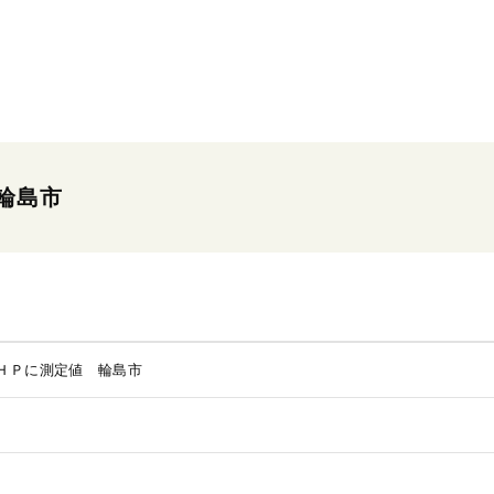
輪島市
ＨＰに測定値 輪島市