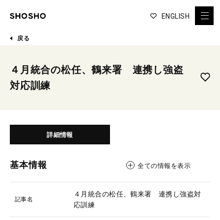
ENGLISH
戻る
４月統合の松任、鶴来署 連携し強盗
対応訓練
詳細情報
基本情報
全ての情報を表示
４月統合の松任、鶴来署 連携し強盗対
記事名
応訓練