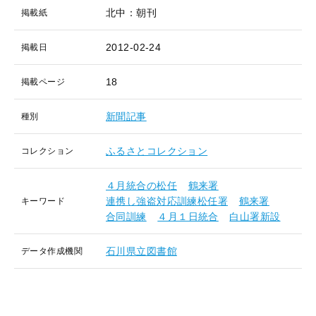
北中：朝刊
掲載紙
2012-02-24
掲載日
18
掲載ページ
新聞記事
種別
ふるさとコレクション
コレクション
４月統合の松任
鶴来署
連携し強盗対応訓練松任署
鶴来署
キーワード
合同訓練
４月１日統合
白山署新設
石川県立図書館
データ作成機関