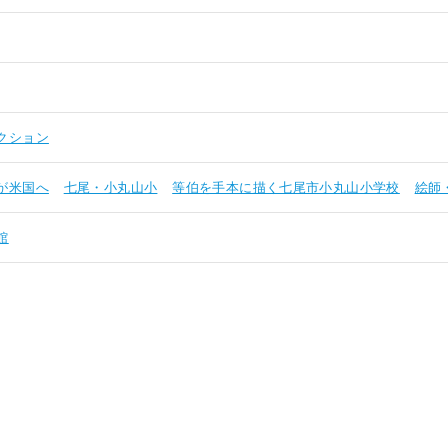
クション
が米国へ
七尾・小丸山小
等伯を手本に描く七尾市小丸山小学校
絵師
館