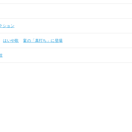
クション
はいや歌
宴の「真打ち」に登場
館