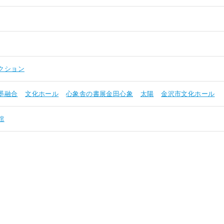
クション
墨融合
文化ホール
心象舎の書展金田心象
太陽
金沢市文化ホール
館