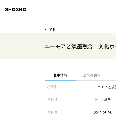
戻る
ユーモアと淡墨融合 文化ホ
基本情報
全ての情報
記事名
ユーモアと淡
掲載紙
北中：朝刊
掲載日
2012-03-08