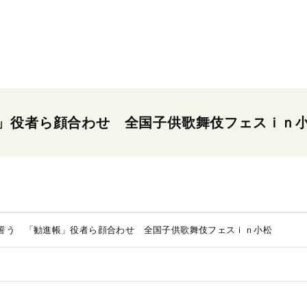
」役者ら顔合わせ 全国子供歌舞伎フェスｉｎ
誓う 「勧進帳」役者ら顔合わせ 全国子供歌舞伎フェスｉｎ小松