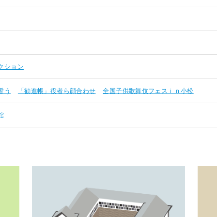
クション
誓う
「勧進帳」役者ら顔合わせ
全国子供歌舞伎フェスｉｎ小松
館