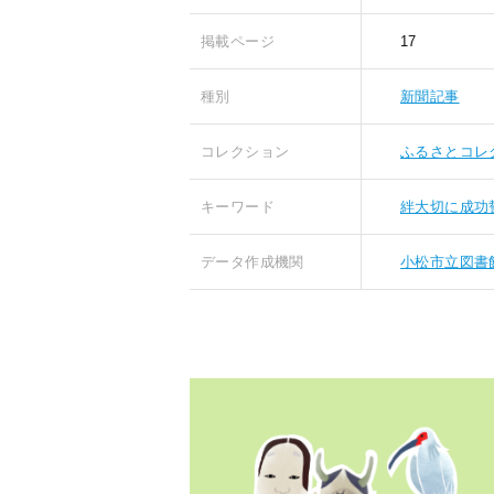
掲載ページ
17
種別
新聞記事
コレクション
ふるさとコレ
キーワード
絆大切に成功
データ作成機関
小松市立図書