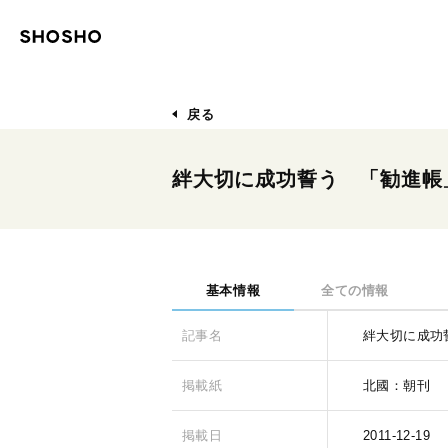
戻る
絆大切に成功誓う 「勧進帳
基本情報
全ての情報
記事名
絆大切に成功
掲載紙
北國：朝刊
掲載日
2011-12-19