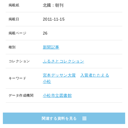
北國：朝刊
掲載紙
2011-11-15
掲載日
26
掲載ページ
新聞記事
種別
ふるさとコレクション
コレクション
宮本デッサン大賞
入賞者たたえる
キーワード
小松
小松市立図書館
データ作成機関
関連する資料を見る