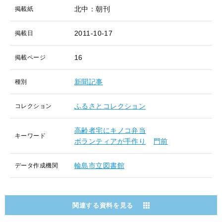
北中：朝刊
掲載紙
2011-10-17
掲載日
16
掲載ページ
新聞記事
種別
ふるさとコレクション
コレクション
高齢者宅にキノコ弁当
キーワード
ボランティアが手作り
門前
輪島市立図書館
データ作成機関
関連する資料を見る