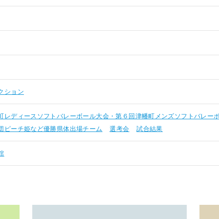
クション
町レディースソフトバレーボール大会・第６回津幡町メンズソフトバレー
団ピーチ姫など優勝県体出場チーム
選考会
試合結果
館