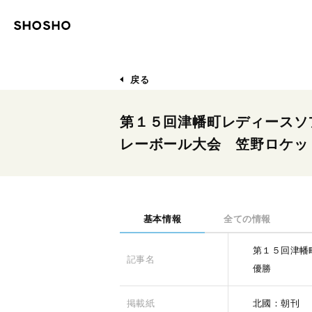
戻る
第１５回津幡町レディースソ
レーボール大会 笠野ロケッ
基本情報
全ての情報
第１５回津幡
記事名
優勝
掲載紙
北國：朝刊