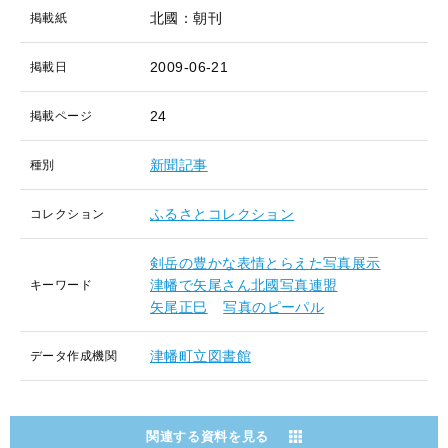
北國：朝刊
掲載紙
2009-06-21
掲載日
24
掲載ページ
新聞記事
種別
ふるさとコレクション
コレクション
剣岳の豊かな表情とらえた写真展示
津幡で矢尾さん北國写真連盟
キーワード
矢尾正巳
写真のピーパル
津幡町立図書館
データ作成機関
関連する資料を見る