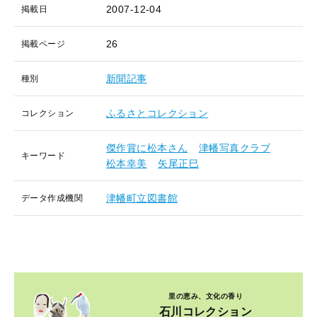
2007-12-04
掲載日
26
掲載ページ
新聞記事
種別
ふるさとコレクション
コレクション
傑作賞に松本さん
津幡写真クラブ
キーワード
松本幸美
矢尾正巳
津幡町立図書館
データ作成機関
里の恵み、文化の香り
石川コレクション