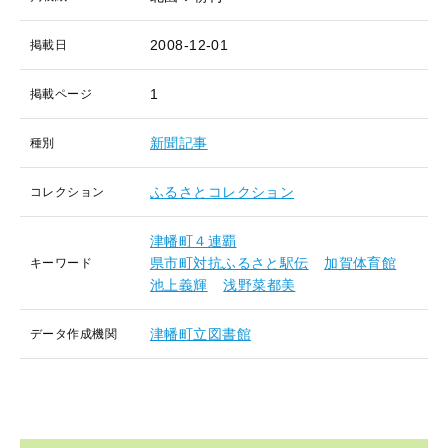
2008-12-01
掲載日
1
掲載ページ
新聞記事
種別
ふるさとコレクション
コレクション
津幡町４連覇
県市町対抗ふるさと駅伝
加賀体育館
キーワード
池上義輝
浅野菜都美
津幡町立図書館
データ作成機関