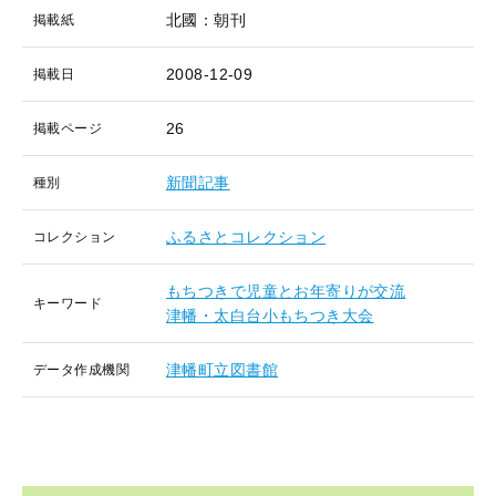
北國：朝刊
掲載紙
2008-12-09
掲載日
26
掲載ページ
新聞記事
種別
ふるさとコレクション
コレクション
もちつきで児童とお年寄りが交流
キーワード
津幡・太白台小もちつき大会
津幡町立図書館
データ作成機関