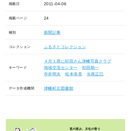
2011-04-06
掲載日
24
掲載ページ
新聞記事
種別
ふるさとコレクション
コレクション
４月１席に杉田さん津幡写真クラブ
地域交流センター
杉田順一
キーワード
寺井明夫
松本幸美
矢尾正巳
津幡町立図書館
データ作成機関
里の恵み、文化の香り