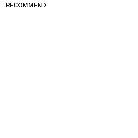
RECOMMEND
似ている資料
里の恵み、文化の香り
石川コレクション