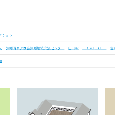
クション
ん
津幡写真ク例会津幡地域交流センター
山口毅
ＴＡＫＥＯＦＦ
吉
館