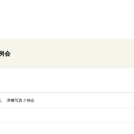
例会
ん 津幡写真ク例会