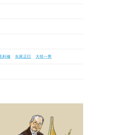
毛利修
矢尾正巳
大領一男