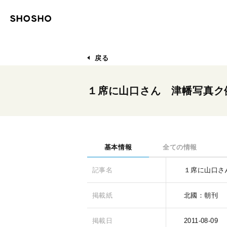
戻る
１席に山口さん 津幡写真ク
基本情報
全ての情報
記事名
１席に山口さ
掲載紙
北國：朝刊
掲載日
2011-08-09