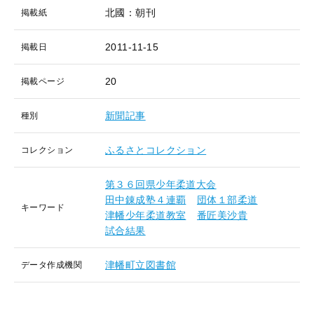
北國：朝刊
掲載紙
2011-11-15
掲載日
20
掲載ページ
新聞記事
種別
ふるさとコレクション
コレクション
第３６回県少年柔道大会
田中錬成塾４連覇
団体１部柔道
キーワード
津幡少年柔道教室
番匠美沙貴
試合結果
津幡町立図書館
データ作成機関