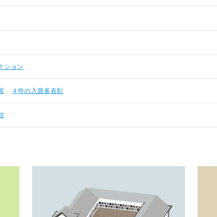
クション
賞
４件の入賞者表彰
館