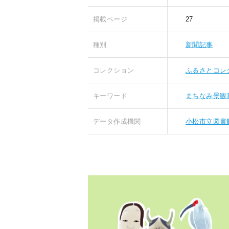
掲載ページ
27
種別
新聞記事
コレクション
ふるさとコレ
キーワード
まちなみ景観
データ作成機関
小松市立図書