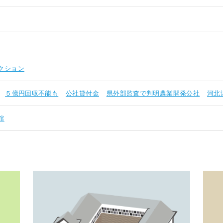
クション
５億円回収不能も
公社貸付金
県外部監査で判明農業開発公社
河北
館