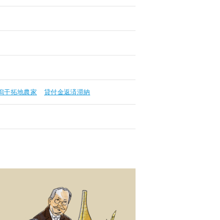
潟干拓地農家
貸付金返済滞納