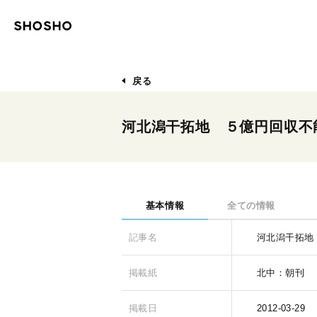
戻る
河北潟干拓地 ５億円回収不
基本情報
全ての情報
記事名
河北潟干拓地
掲載紙
北中：朝刊
掲載日
2012-03-29