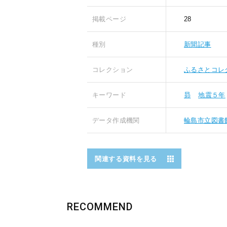
掲載ページ
28
種別
新聞記事
コレクション
ふるさとコレ
キーワード
昴
地震５年
データ作成機関
輪島市立図書
関連する資料を見る
RECOMMEND