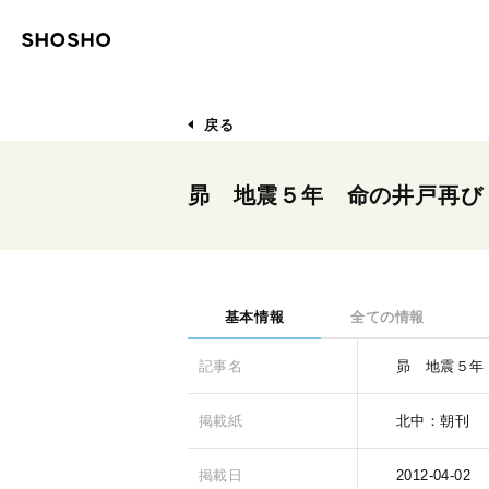
戻る
昴 地震５年 命の井戸再び
基本情報
全ての情報
記事名
昴 地震５年
掲載紙
北中：朝刊
掲載日
2012-04-02