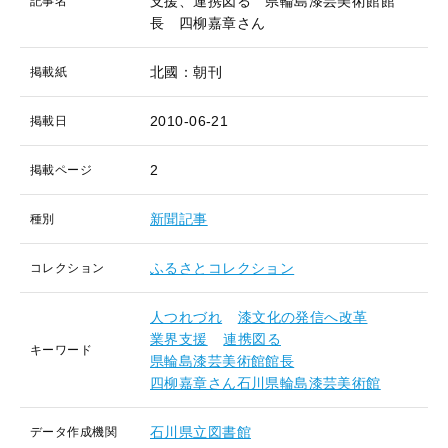
支援、連携図る 県輪島漆芸美術館館
記事名
長 四柳嘉章さん
北國：朝刊
掲載紙
2010-06-21
掲載日
2
掲載ページ
新聞記事
種別
ふるさとコレクション
コレクション
人つれづれ
漆文化の発信へ改革
業界支援
連携図る
キーワード
県輪島漆芸美術館館長
四柳嘉章さん石川県輪島漆芸美術館
石川県立図書館
データ作成機関