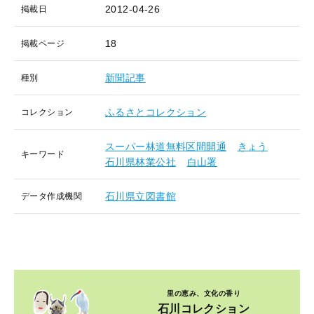
2012-04-26
掲載日
18
掲載ページ
新聞記事
種別
ふるさとコレクション
コレクション
スーパー林道無料区間開通
きょう
キーワード
石川県林業公社
白山署
石川県立図書館
データ作成機関
里の恵み、文化の香り
石川コレクション