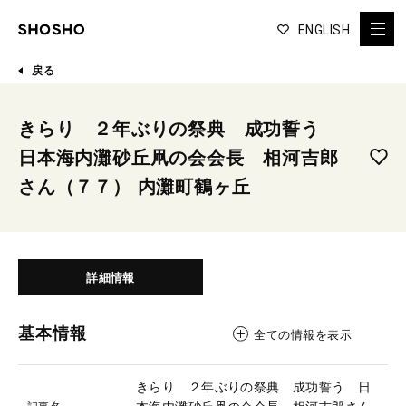
ENGLISH
戻る
きらり ２年ぶりの祭典 成功誓う
日本海内灘砂丘凧の会会長 相河吉郎
さん（７７） 内灘町鶴ヶ丘
詳細情報
基本情報
全ての情報を表示
きらり ２年ぶりの祭典 成功誓う 日