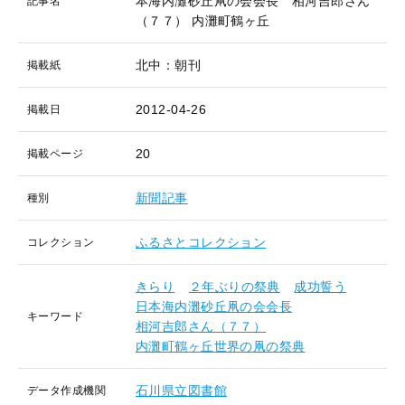
本海内灘砂丘凧の会会長 相河吉郎さん
記事名
（７７） 内灘町鶴ヶ丘
北中：朝刊
掲載紙
2012-04-26
掲載日
20
掲載ページ
新聞記事
種別
ふるさとコレクション
コレクション
きらり
２年ぶりの祭典
成功誓う
日本海内灘砂丘凧の会会長
キーワード
相河吉郎さん（７７）
内灘町鶴ヶ丘世界の凧の祭典
石川県立図書館
データ作成機関