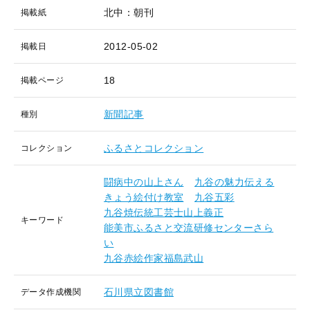
北中：朝刊
掲載紙
2012-05-02
掲載日
18
掲載ページ
新聞記事
種別
ふるさとコレクション
コレクション
闘病中の山上さん
九谷の魅力伝える
きょう絵付け教室
九谷五彩
九谷焼伝統工芸士山上義正
キーワード
能美市ふるさと交流研修センターさら
い
九谷赤絵作家福島武山
石川県立図書館
データ作成機関