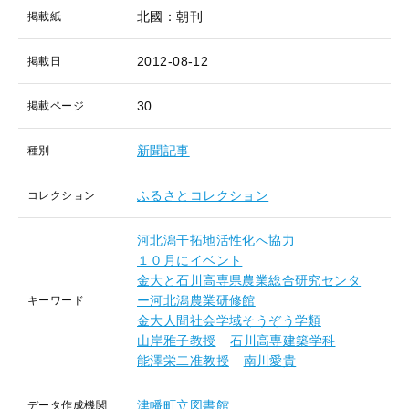
北國：朝刊
掲載紙
2012-08-12
掲載日
30
掲載ページ
新聞記事
種別
ふるさとコレクション
コレクション
河北潟干拓地活性化へ協力
１０月にイベント
金大と石川高専県農業総合研究センタ
ー河北潟農業研修館
キーワード
金大人間社会学域そうぞう学類
山岸雅子教授
石川高専建築学科
能澤栄二准教授
南川愛貴
津幡町立図書館
データ作成機関